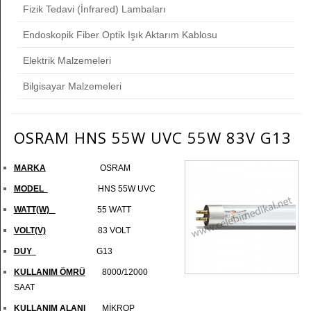
Fizik Tedavi (İnfrared) Lambaları
Endoskopik Fiber Optik Işık Aktarım Kablosu
Elektrik Malzemeleri
Bilgisayar Malzemeleri
OSRAM HNS 55W UVC 55W 83V G13
MARKA
OSRAM
MODEL
HNS 55W UVC
WATT(W)
55 WATT
VOLT(V)
83 VOLT
DUY
G13
KULLANIM ÖMRÜ
8000/12000
SAAT
KULLANIM ALANI
MİKROP